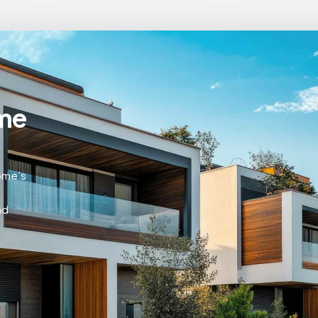
me
home’s
nd