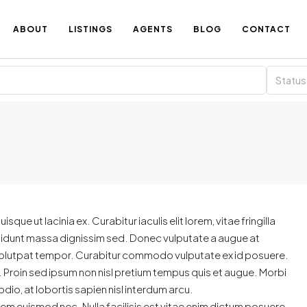
ABOUT
LISTINGS
AGENTS
BLOG
CONTACT
Status
ue ut lacinia ex. Curabitur iaculis elit lorem, vitae fringilla
incidunt massa dignissim sed. Donec vulputate a augue at
 volutpat tempor. Curabitur commodo vulputate ex id posuere.
 Proin sed ipsum non nisl pretium tempus quis et augue. Morbi
dio, at lobortis sapien nisl interdum arcu.
 sem euismod nec. Nulla facilisis est vitae enim dictum posuere.