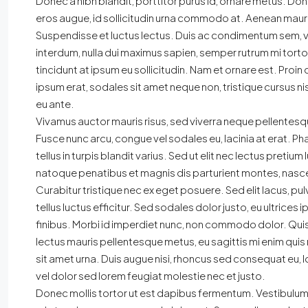
Donec a nibh blandit, porttitor purus id, ornare metus.
eros augue, id sollicitudin urna commodo at. Aenean mauri
Suspendisse et luctus lectus. Duis ac condimentum sem,
interdum, nulla dui maximus sapien, semper rutrum mi torto
tincidunt at ipsum eu sollicitudin. Nam et ornare est. Pro
ipsum erat, sodales sit amet neque non, tristique cursus ni
eu ante.
Vivamus auctor mauris risus, sed viverra neque pellentesqu
Fusce nunc arcu, congue vel sodales eu, lacinia at erat. Phase
tellus in turpis blandit varius. Sed ut elit nec lectus pretiu
natoque penatibus et magnis dis parturient montes, nasce
Curabitur tristique nec ex eget posuere. Sed elit lacus, pulv
tellus luctus efficitur. Sed sodales dolor justo, eu ultrices
finibus. Morbi id imperdiet nunc, non commodo dolor. Quis
lectus mauris pellentesque metus, eu sagittis mi enim qui
sit amet urna. Duis augue nisi, rhoncus sed consequat eu, l
vel dolor sed lorem feugiat molestie nec et justo.
Donec mollis tortor ut est dapibus fermentum. Vestibulum con