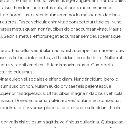
 Donec quis fermentum nunc. Vivamus eget augue sem. Nam sodales
s risus, hendrerit nec metus quis, pharetra accumsan nunc.
 vitae laoreet justo. Vestibulum commodo, massa non dapibus
r eu eros. Fusce vehicula enim vitae consectetur ultricies. Nunc
in cursus metus quam, non faucibus dolor accumsan vitae. Mauris
sl. Sed nisi metus, efficitur eget accumsan semper, scelerisque
e ac. Phasellus vestibulum lacus nisl, a semper sem laoreet quis.
llus finibus dolor lectus, vel tincidunt leo efficitur at. Nullam ut
m luctus vitae sit amet est. Etiam in maximus urna. Cum sociis
tur ridiculus mus.
inar eu leo vel, sodales eleifend diam. Nunc tincidunt libero id
 ipsum suscipit non. Nullam eu dolor vitae felis pellentesque
que non tristique lacus. Ut faucibus, magna in dapibus vehicula,
s massa. Donec nunc urna, pulvinar a vestibulum nec, consequat
obortis ut dui. Vivamus placerat auctor arcu eu tincidunt. Proin
vallis nisl et ipsum sagittis, vel finibus dui lacinia. Quisque ac