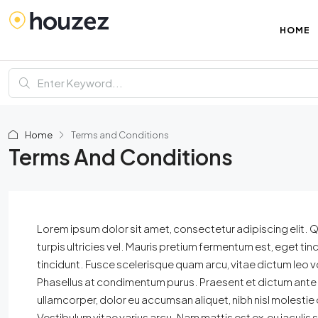
HOME
Home
Terms and Conditions
Terms And Conditions
Lorem ipsum dolor sit amet, consectetur adipiscing elit. Quisq
turpis ultricies vel. Mauris pretium fermentum est, eget t
tincidunt. Fusce scelerisque quam arcu, vitae dictum leo
Phasellus at condimentum purus. Praesent et dictum ante.
ullamcorper, dolor eu accumsan aliquet, nibh nisl molestie o
Vestibulum vitae varius arcu. Nam mattis est ex, eu iaculis