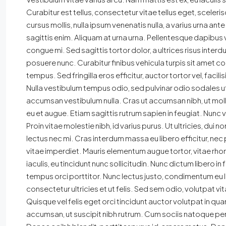
Curabitur est tellus, consectetur vitae tellus eget, sceleris
cursus mollis, nulla ipsum venenatis nulla, a varius urna ant
sagittis enim. Aliquam at urna urna. Pellentesque dapibus 
congue mi. Sed sagittis tortor dolor, a ultrices risus inte
posuere nunc. Curabitur finibus vehicula turpis sit amet c
tempus. Sed fringilla eros efficitur, auctor tortor vel, facilis
Nulla vestibulum tempus odio, sed pulvinar odio sodales ut
accumsan vestibulum nulla. Cras ut accumsan nibh, ut mol
eu et augue. Etiam sagittis rutrum sapien in feugiat. Nunc 
Proin vitae molestie nibh, id varius purus. Ut ultricies, dui
lectus nec mi. Cras interdum massa eu libero efficitur, nec
vitae imperdiet. Mauris elementum augue tortor, vitae rho
iaculis, eu tincidunt nunc sollicitudin. Nunc dictum libero i
tempus orci porttitor. Nunc lectus justo, condimentum eu 
consectetur ultricies et ut felis. Sed sem odio, volutpat v
Quisque vel felis eget orci tincidunt auctor volutpat in 
accumsan, ut suscipit nibh rutrum. Cum sociis natoque pen