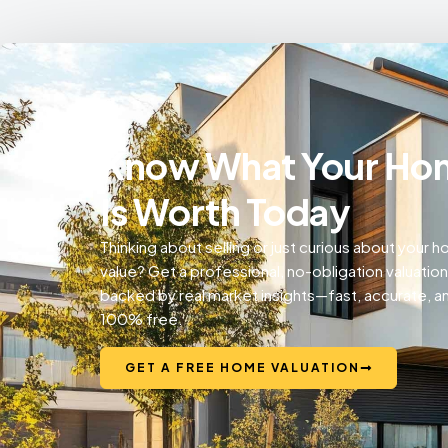
Know What Your Ho
Is Worth Today
Thinking about selling or just curious about your 
value? Get a professional, no-obligation valuation
backed by real market insights—fast, accurate, a
100% free.
GET A FREE HOME VALUATION