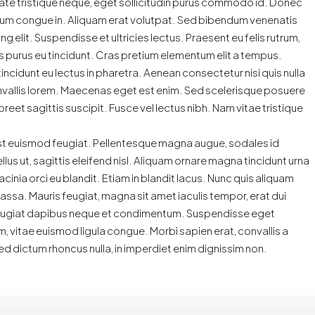
ate tristique neque, eget sollicitudin purus commodo id. Donec
ipsum congue in. Aliquam erat volutpat. Sed bibendum venenatis
 elit. Suspendisse et ultricies lectus. Praesent eu felis rutrum,
 purus eu tincidunt. Cras pretium elementum elit a tempus.
ncidunt eu lectus in pharetra. Aenean consectetur nisi quis nulla
nvallis lorem. Maecenas eget est enim. Sed scelerisque posuere
reet sagittis suscipit. Fusce vel lectus nibh. Nam vitae tristique
 est euismod feugiat. Pellentesque magna augue, sodales id
ellus ut, sagittis eleifend nisl. Aliquam ornare magna tincidunt urna
inia orci eu blandit. Etiam in blandit lacus. Nunc quis aliquam
r massa. Mauris feugiat, magna sit amet iaculis tempor, erat dui
ue feugiat dapibus neque et condimentum. Suspendisse eget
, vitae euismod ligula congue. Morbi sapien erat, convallis a
ed dictum rhoncus nulla, in imperdiet enim dignissim non.