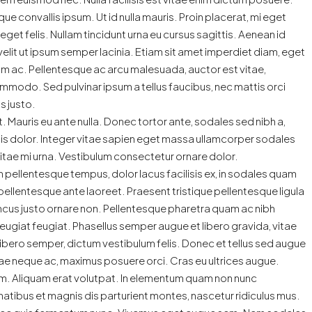
que convallis ipsum. Ut id nulla mauris. Proin placerat, mi eget
e eget felis. Nullam tincidunt urna eu cursus sagittis. Aenean id
velit ut ipsum semper lacinia. Etiam sit amet imperdiet diam, eget
rdum ac. Pellentesque ac arcu malesuada, auctor est vitae,
ommodo. Sed pulvinar ipsum a tellus faucibus, nec mattis orci
is justo.
. Mauris eu ante nulla. Donec tortor ante, sodales sed nibh a,
lis dolor. Integer vitae sapien eget massa ullamcorper sodales
vitae mi urna. Vestibulum consectetur ornare dolor.
 non pellentesque tempus, dolor lacus facilisis ex, in sodales quam
 pellentesque ante laoreet. Praesent tristique pellentesque ligula
ncus justo ornare non. Pellentesque pharetra quam ac nibh
n feugiat feugiat. Phasellus semper augue et libero gravida, vitae
libero semper, dictum vestibulum felis. Donec et tellus sed augue
itae neque ac, maximus posuere orci. Cras eu ultrices augue.
quam. Aliquam erat volutpat. In elementum quam non nunc
atibus et magnis dis parturient montes, nascetur ridiculus mus.