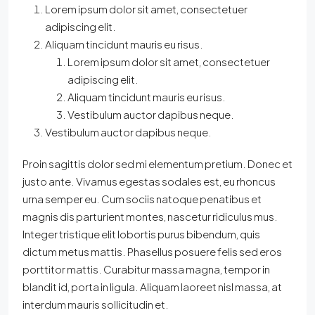
Lorem ipsum dolor sit amet, consectetuer
adipiscing elit.
Aliquam tincidunt mauris eu risus.
Lorem ipsum dolor sit amet, consectetuer
adipiscing elit.
Aliquam tincidunt mauris eu risus.
Vestibulum auctor dapibus neque.
Vestibulum auctor dapibus neque.
Proin sagittis dolor sed mi elementum pretium. Donec et
justo ante. Vivamus egestas sodales est, eu rhoncus
urna semper eu. Cum sociis natoque penatibus et
magnis dis parturient montes, nascetur ridiculus mus.
Integer tristique elit lobortis purus bibendum, quis
dictum metus mattis. Phasellus posuere felis sed eros
porttitor mattis. Curabitur massa magna, tempor in
blandit id, porta in ligula. Aliquam laoreet nisl massa, at
interdum mauris sollicitudin et.