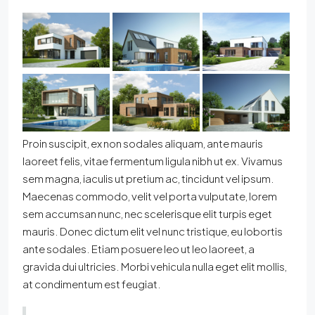
Proin suscipit, ex non sodales aliquam, ante mauris
laoreet felis, vitae fermentum ligula nibh ut ex. Vivamus
sem magna, iaculis ut pretium ac, tincidunt vel ipsum.
Maecenas commodo, velit vel porta vulputate, lorem
sem accumsan nunc, nec scelerisque elit turpis eget
mauris. Donec dictum elit vel nunc tristique, eu lobortis
ante sodales. Etiam posuere leo ut leo laoreet, a
gravida dui ultricies. Morbi vehicula nulla eget elit mollis,
at condimentum est feugiat.