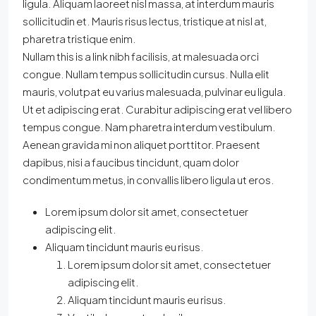
ligula. Aliquam laoreet nisl massa, at interdum mauris
sollicitudin et. Mauris risus lectus, tristique at nisl at,
pharetra tristique enim.
Nullam this is a link nibh facilisis, at malesuada orci
congue. Nullam tempus sollicitudin cursus. Nulla elit
mauris, volutpat eu varius malesuada, pulvinar eu ligula.
Ut et adipiscing erat. Curabitur adipiscing erat vel libero
tempus congue. Nam pharetra interdum vestibulum.
Aenean gravida mi non aliquet porttitor. Praesent
dapibus, nisi a faucibus tincidunt, quam dolor
condimentum metus, in convallis libero ligula ut eros.
Lorem ipsum dolor sit amet, consectetuer
adipiscing elit.
Aliquam tincidunt mauris eu risus.
Lorem ipsum dolor sit amet, consectetuer
adipiscing elit.
Aliquam tincidunt mauris eu risus.