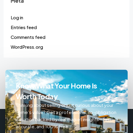
Meta
Log in
Entries feed
Comments feed
WordPress.org
Know What Your Home Is
Worth Today
Thinking about selling or just curious about your
home’s value? Get a professional, no-obligation
valuation backed by real market insights—fast,
accurate, and 100% free.