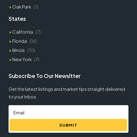
Oak Park
(1)
States
California
(7)
Florida
(16)
Illinois
(10)
New York
(7)
Subscribe To Our Newsltter
Get the latest listings and market tips straight delivered
to your inbox.
SUBMIT