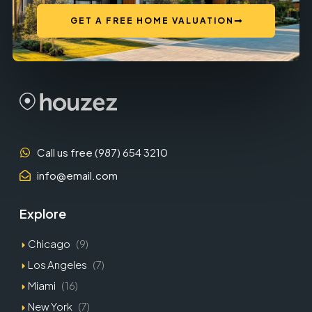
GET A FREE HOME VALUATION
Call us free (987) 654 3210
info@email.com
Explore
Chicago
(9)
Los Angeles
(7)
Miami
(16)
New York
(7)