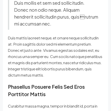
Duis mollis et sem sed sollicitudin.
Donec non odio neque. Aliquam
hendrerit sollicitudin purus, quis rutrum
mi accumsan nec.
Duis mattis laoreet neque, et ornare neque sollicitudin
at. Proin sagittis dolor sed mi elementum pretium.
Donec et justo ante. Vivamus egestas sodales est, eu
rhoncus urna semper eu. Cum sociis natoque penatibus
et magnis dis parturient montes, nascetur ridiculus mus.
Integer tristique elit lobortis purus bibendum, quis
dictum metus mattis.
Phasellus Posuere Felis Sed Eros
Porttitor Mattis
Curabitur massa magna, tempor in blandit id, porta in