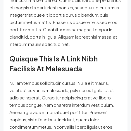
rhoncus urna semper eu. Cum sociis natoque penatibus
et magnis dis parturient montes, nascetur ridiculus mus.
Integer tristique elit lobortis purus bibendum, quis
dictum metus mattis. Phasellus posuere felis sed eros
porttitor mattis. Curabitur massa magna, tempor in
blandit id, porta in ligula. Aliquam laoreet nisl massa, at
interdum mauris sollicitudin et.
Quisque This Is A Link Nibh
Facilisis At Malesuada
Nullam tempus sollicitudin cursus. Nulla elit mauris,
volutpat eu varius malesuada, pulvinar eu ligula. Ut et
adipiscing erat. Curabitur adipiscing erat vel libero
tempus congue. Nam pharetra interdum vestibulum.
Aenean gravida mi non aliquet porttitor. Praesent
dapibus, nisi a faucibus tincidunt, quam dolor
condimentum metus, in convallis libero ligula ut eros.