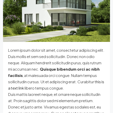
Lorem ipsum dolor sit amet, consectetur adipiscing elit.
Duis mollis et sem sed sollicitudin. Donec non odio
neque. Aliquam hendrerit sollicitudin purus, quis rutrum
mi accumsan nec.
Quisque bibendum orci ac nibh
facilisis
, at malesuada orci congue. Nullam tempus
sollicitudin cursus. Ut et adipiscing erat. Curabitur
this is
a text link
libero tempus congue.
Duis mattis laoreet neque, et ornare neque sollicitudin
at. Proin sagittis dolor sed mi elementum pretium.
Donec et justo ante. Vivamus egestas sodales est, eu