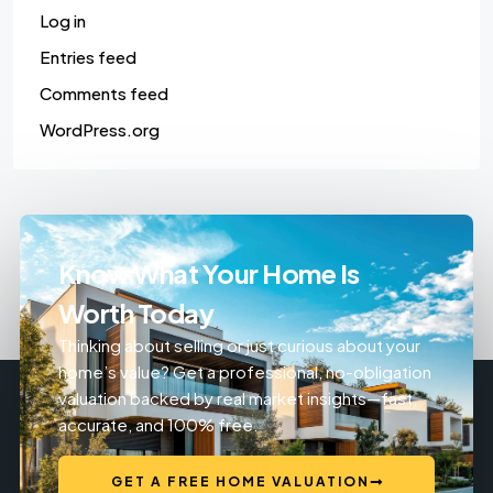
Log in
Entries feed
Comments feed
WordPress.org
Know What Your Home Is
Worth Today
Thinking about selling or just curious about your
home’s value? Get a professional, no-obligation
valuation backed by real market insights—fast,
accurate, and 100% free.
GET A FREE HOME VALUATION