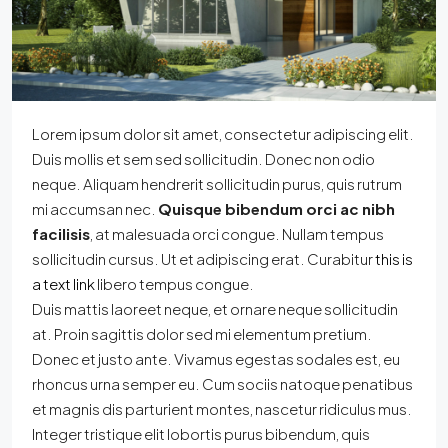
Lorem ipsum dolor sit amet, consectetur adipiscing elit.
Duis mollis et sem sed sollicitudin. Donec non odio
neque. Aliquam hendrerit sollicitudin purus, quis rutrum
mi accumsan nec.
Quisque bibendum orci ac nibh
facilisis
, at malesuada orci congue. Nullam tempus
sollicitudin cursus. Ut et adipiscing erat. Curabitur
this is
a text link
libero tempus congue.
Duis mattis laoreet neque, et ornare neque sollicitudin
at. Proin sagittis dolor sed mi elementum pretium.
Donec et justo ante. Vivamus egestas sodales est, eu
rhoncus urna semper eu. Cum sociis natoque penatibus
et magnis dis parturient montes, nascetur ridiculus mus.
Integer tristique elit lobortis purus bibendum, quis