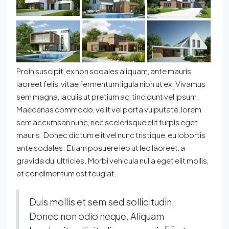
Proin suscipit, ex non sodales aliquam, ante mauris
laoreet felis, vitae fermentum ligula nibh ut ex. Vivamus
sem magna, iaculis ut pretium ac, tincidunt vel ipsum.
Maecenas commodo, velit vel porta vulputate, lorem
sem accumsan nunc, nec scelerisque elit turpis eget
mauris. Donec dictum elit vel nunc tristique, eu lobortis
ante sodales. Etiam posuere leo ut leo laoreet, a
gravida dui ultricies. Morbi vehicula nulla eget elit mollis,
at condimentum est feugiat.
Duis mollis et sem sed sollicitudin.
Donec non odio neque. Aliquam