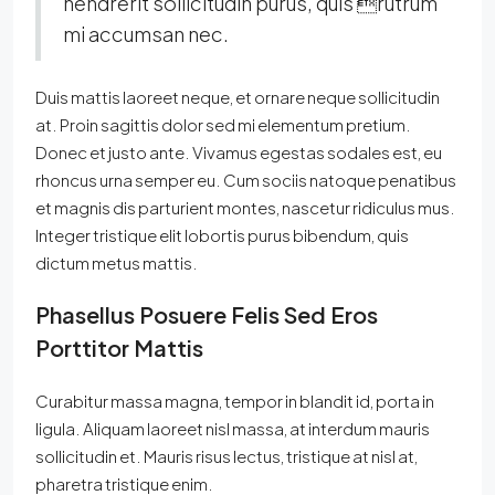
hendrerit sollicitudin purus, quis rutrum
mi accumsan nec.
Duis mattis laoreet neque, et ornare neque sollicitudin
at. Proin sagittis dolor sed mi elementum pretium.
Donec et justo ante. Vivamus egestas sodales est, eu
rhoncus urna semper eu. Cum sociis natoque penatibus
et magnis dis parturient montes, nascetur ridiculus mus.
Integer tristique elit lobortis purus bibendum, quis
dictum metus mattis.
Phasellus Posuere Felis Sed Eros
Porttitor Mattis
Curabitur massa magna, tempor in blandit id, porta in
ligula. Aliquam laoreet nisl massa, at interdum mauris
sollicitudin et. Mauris risus lectus, tristique at nisl at,
pharetra tristique enim.