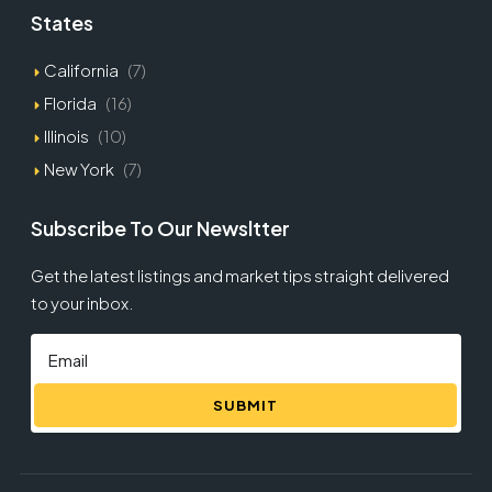
States
California
(7)
Florida
(16)
Illinois
(10)
New York
(7)
Subscribe To Our Newsltter
Get the latest listings and market tips straight delivered
to your inbox.
SUBMIT