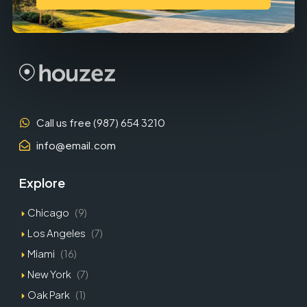
Call us free (987) 654 3210
info@email.com
Explore
Chicago
(9)
Los Angeles
(7)
Miami
(16)
New York
(7)
Oak Park
(1)