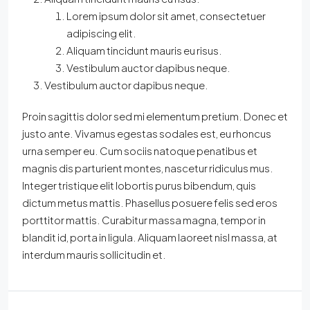
Lorem ipsum dolor sit amet, consectetuer
adipiscing elit.
Aliquam tincidunt mauris eu risus.
Vestibulum auctor dapibus neque.
Vestibulum auctor dapibus neque.
Proin sagittis dolor sed mi elementum pretium. Donec et
justo ante. Vivamus egestas sodales est, eu rhoncus
urna semper eu. Cum sociis natoque penatibus et
magnis dis parturient montes, nascetur ridiculus mus.
Integer tristique elit lobortis purus bibendum, quis
dictum metus mattis. Phasellus posuere felis sed eros
porttitor mattis. Curabitur massa magna, tempor in
blandit id, porta in ligula. Aliquam laoreet nisl massa, at
interdum mauris sollicitudin et.