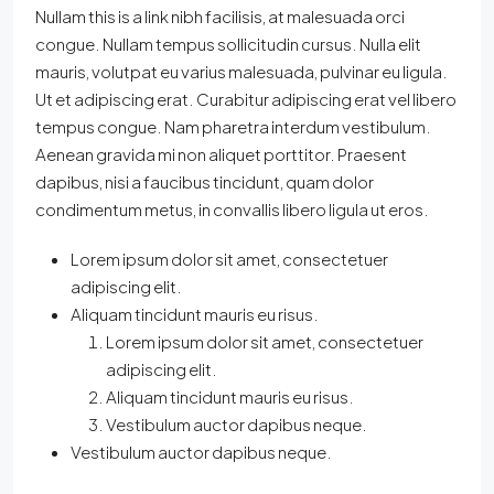
Nullam this is a link nibh facilisis, at malesuada orci
congue. Nullam tempus sollicitudin cursus. Nulla elit
mauris, volutpat eu varius malesuada, pulvinar eu ligula.
Ut et adipiscing erat. Curabitur adipiscing erat vel libero
tempus congue. Nam pharetra interdum vestibulum.
Aenean gravida mi non aliquet porttitor. Praesent
dapibus, nisi a faucibus tincidunt, quam dolor
condimentum metus, in convallis libero ligula ut eros.
Lorem ipsum dolor sit amet, consectetuer
adipiscing elit.
Aliquam tincidunt mauris eu risus.
Lorem ipsum dolor sit amet, consectetuer
adipiscing elit.
Aliquam tincidunt mauris eu risus.
Vestibulum auctor dapibus neque.
Vestibulum auctor dapibus neque.