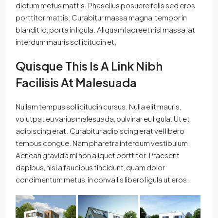
dictum metus mattis. Phasellus posuere felis sed eros
porttitor mattis. Curabitur massa magna, tempor in
blandit id, porta in ligula. Aliquam laoreet nisl massa, at
interdum mauris sollicitudin et.
Quisque This Is A Link Nibh
Facilisis At Malesuada
Nullam tempus sollicitudin cursus. Nulla elit mauris,
volutpat eu varius malesuada, pulvinar eu ligula. Ut et
adipiscing erat. Curabitur adipiscing erat vel libero
tempus congue. Nam pharetra interdum vestibulum.
Aenean gravida mi non aliquet porttitor. Praesent
dapibus, nisi a faucibus tincidunt, quam dolor
condimentum metus, in convallis libero ligula ut eros.