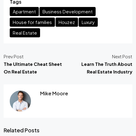
Tags
Apartment
Business Development
House for families
Houzez
Luxury
Real Estate
Prev Post
Next Post
The Ultimate Cheat Sheet
Learn The Truth About
On Real Estate
Real Estate Industry
Mike Moore
Related Posts