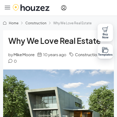
Home
Construction
Why We Love Real Estate
Buy
Now
Why We Love Real Estate
by
Mike Moore
10 years ago
Construction
Templates
0